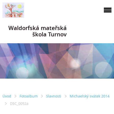
Waldorfská mateřská
škola Turnov
Úvod
Fotoalbum
Slavnosti
Michaelský svátek 2014
DSC_0052a