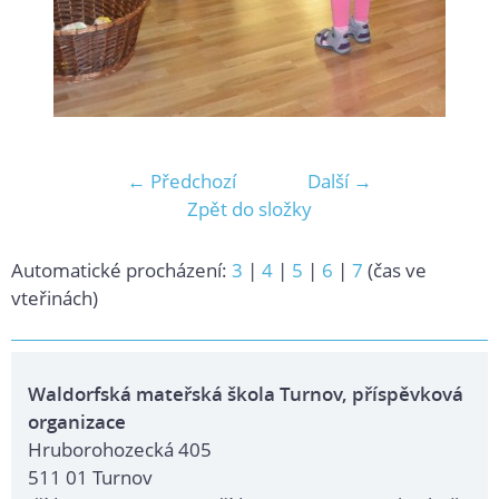
← Předchozí
Další →
Zpět do složky
Automatické procházení:
3
|
4
|
5
|
6
|
7
(čas ve
vteřinách)
Waldorfská mateřská škola Turnov, příspěvková
organizace
Hruborohozecká 405
511 01 Turnov