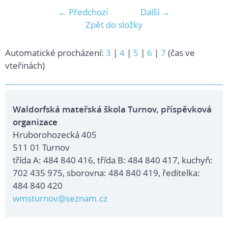
← Předchozí
Další →
Zpět do složky
Automatické procházení:
3
|
4
|
5
|
6
|
7
(čas ve
vteřinách)
Waldorfská mateřská škola Turnov, příspěvková
organizace
Hruborohozecká 405
511 01 Turnov
třída A: 484 840 416, třída B: 484 840 417, kuchyň:
702 435 975, sborovna: 484 840 419, ředitelka:
484 840 420
wmsturnov@seznam.cz