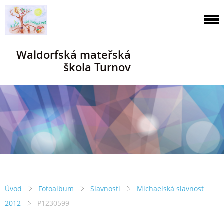
Waldorfská mateřská
škola Turnov
Úvod
Fotoalbum
Slavnosti
Michaelská slavnost
2012
P1230599