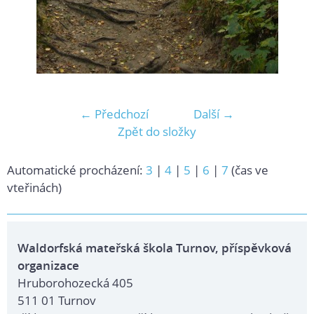
← Předchozí
Další →
Zpět do složky
Automatické procházení:
3
|
4
|
5
|
6
|
7
(čas ve
vteřinách)
Waldorfská mateřská škola Turnov, příspěvková
organizace
Hruborohozecká 405
511 01 Turnov