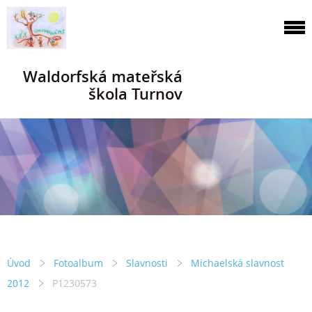
Waldorfská mateřská
škola Turnov
Úvod
Fotoalbum
Slavnosti
Michaelská slavnost
2012
P1230573