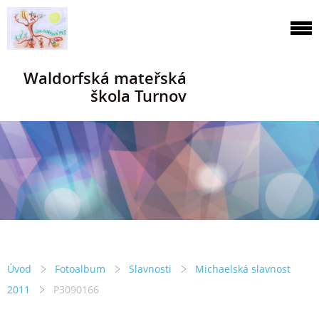
Waldorfská mateřská
škola Turnov
Úvod
Fotoalbum
Slavnosti
Michaelská slavnost
2011
P3090166