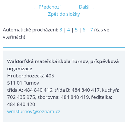
← Předchozí
Další →
Zpět do složky
Automatické procházení:
3
|
4
|
5
|
6
|
7
(čas ve
vteřinách)
Waldorfská mateřská škola Turnov, příspěvková
organizace
Hruborohozecká 405
511 01 Turnov
třída A: 484 840 416, třída B: 484 840 417, kuchyň:
702 435 975, sborovna: 484 840 419, ředitelka:
484 840 420
wmsturnov@seznam.cz