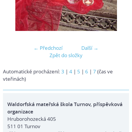
← Předchozí
Další →
Zpět do složky
Automatické procházení:
3
|
4
|
5
|
6
|
7
(čas ve
vteřinách)
Waldorfská mateřská škola Turnov, příspěvková
organizace
Hruborohozecká 405
511 01 Turnov