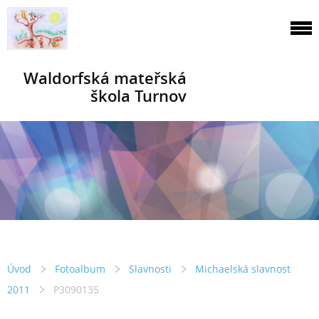
Waldorfská mateřská
škola Turnov
Úvod
Fotoalbum
Slavnosti
Michaelská slavnost
2011
P3090135