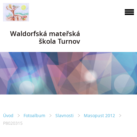
Waldorfská mateřská
škola Turnov
Úvod
Fotoalbum
Slavnosti
Masopust 2012
P8020315