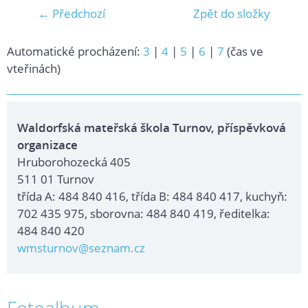
← Předchozí
Zpět do složky
Automatické procházení:
3
|
4
|
5
|
6
|
7
(čas ve
vteřinách)
Waldorfská mateřská škola Turnov, příspěvková
organizace
Hruborohozecká 405
511 01 Turnov
třída A: 484 840 416, třída B: 484 840 417, kuchyň:
702 435 975, sborovna: 484 840 419, ředitelka:
484 840 420
wmsturnov@seznam.cz