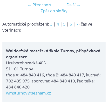
← Předchozí
Další →
Zpět do složky
Automatické procházení:
3
|
4
|
5
|
6
|
7
(čas ve
vteřinách)
Waldorfská mateřská škola Turnov, příspěvková
organizace
Hruborohozecká 405
511 01 Turnov
třída A: 484 840 416, třída B: 484 840 417, kuchyň:
702 435 975, sborovna: 484 840 419, ředitelka:
484 840 420
wmsturnov@seznam.cz