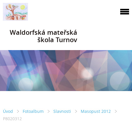
Waldorfská mateřská
škola Turnov
Úvod
Fotoalbum
Slavnosti
Masopust 2012
P8020312