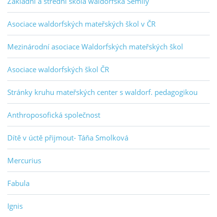
Základní a střední škola waldorfská Semily
Asociace waldorfských mateřských škol v ČR
Mezinárodní asociace Waldorfských mateřských škol
Asociace waldorfských škol ČR
Stránky kruhu mateřských center s waldorf. pedagogikou
Anthroposofická společnost
Dítě v úctě přijmout- Táňa Smolková
Mercurius
Fabula
Ignis