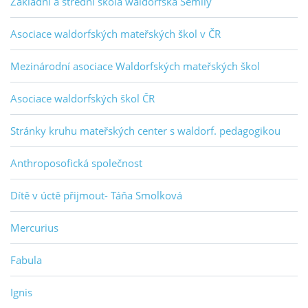
Základní a střední škola waldorfská Semily
Asociace waldorfských mateřských škol v ČR
Mezinárodní asociace Waldorfských mateřských škol
Asociace waldorfských škol ČR
Stránky kruhu mateřských center s waldorf. pedagogikou
Anthroposofická společnost
Dítě v úctě přijmout- Táňa Smolková
Mercurius
Fabula
Ignis