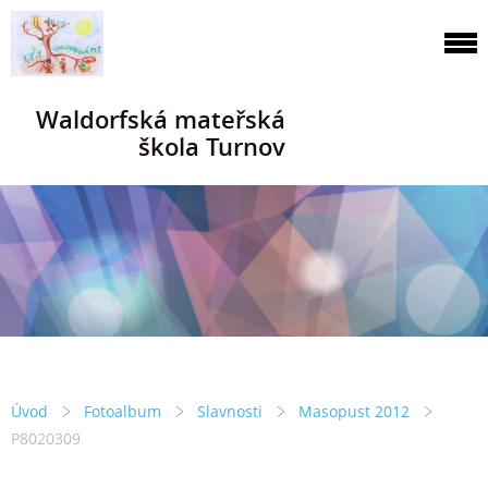
Waldorfská mateřská
škola Turnov
Úvod
Fotoalbum
Slavnosti
Masopust 2012
P8020309