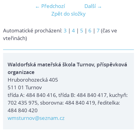
← Předchozí
Další →
Zpět do složky
Automatické procházení:
3
|
4
|
5
|
6
|
7
(čas ve
vteřinách)
Waldorfská mateřská škola Turnov, příspěvková
organizace
Hruborohozecká 405
511 01 Turnov
třída A: 484 840 416, třída B: 484 840 417, kuchyň:
702 435 975, sborovna: 484 840 419, ředitelka:
484 840 420
wmsturnov@seznam.cz