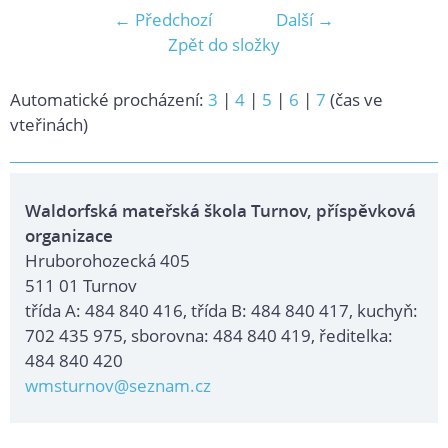
← Předchozí
Další →
Zpět do složky
Automatické procházení:
3
|
4
|
5
|
6
|
7
(čas ve
vteřinách)
Waldorfská mateřská škola Turnov, příspěvková
organizace
Hruborohozecká 405
511 01 Turnov
třída A: 484 840 416, třída B: 484 840 417, kuchyň:
702 435 975, sborovna: 484 840 419, ředitelka:
484 840 420
wmsturnov@seznam.cz