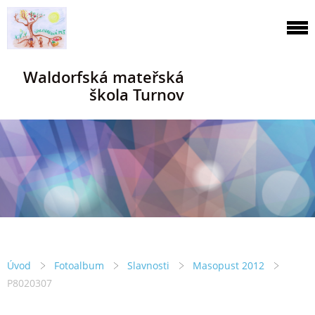
Waldorfská mateřská
škola Turnov
Úvod
Fotoalbum
Slavnosti
Masopust 2012
P8020307