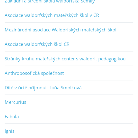
Základní a střední škola waldorfská Semily
Asociace waldorfských mateřských škol v ČR
Mezinárodní asociace Waldorfských mateřských škol
Asociace waldorfských škol ČR
Stránky kruhu mateřských center s waldorf. pedagogikou
Anthroposofická společnost
Dítě v úctě přijmout- Táňa Smolková
Mercurius
Fabula
Ignis