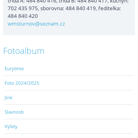
třída A: 484 840 416, třída B: 484 840 417, kuchyň:
702 435 975, sborovna: 484 840 419, ředitelka:
484 840 420
wmsturnov@seznam.cz
Fotoalbum
Eurytmie
Foto 2024/2025
Jiné
Slavnosti
Výlety