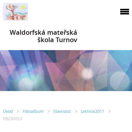
Waldorfská mateřská
škola Turnov
Úvod
Fotoalbum
Slavnosti
Letnice2011
PB230053