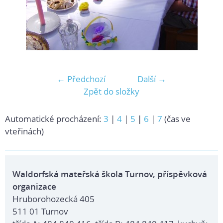
← Předchozí
Další →
Zpět do složky
Automatické procházení:
3
|
4
|
5
|
6
|
7
(čas ve
vteřinách)
Waldorfská mateřská škola Turnov, příspěvková
organizace
Hruborohozecká 405
511 01 Turnov