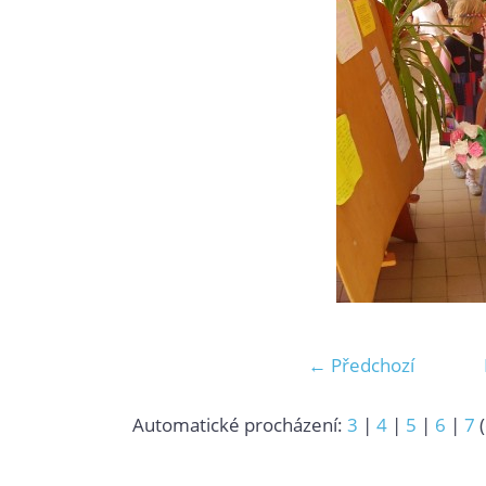
← Předchozí
Automatické procházení:
3
|
4
|
5
|
6
|
7
(