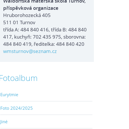
Waldorfská mateřská škola Turnov,
příspěvková organizace
Hruborohozecká 405
511 01 Turnov
třída A: 484 840 416, třída B: 484 840
417, kuchyň: 702 435 975, sborovna:
484 840 419, ředitelka: 484 840 420
wmsturnov@seznam.cz
Fotoalbum
Eurytmie
Foto 2024/2025
Jiné