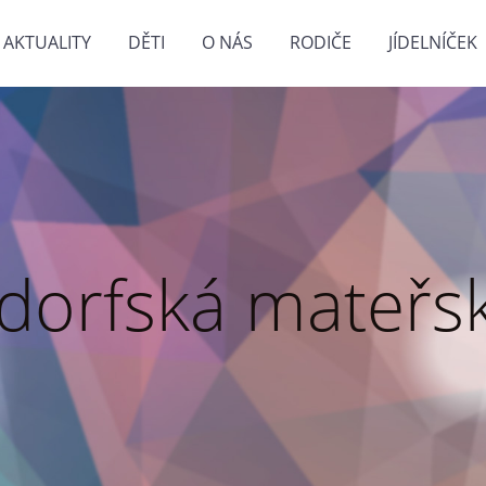
AKTUALITY
DĚTI
O NÁS
RODIČE
JÍDELNÍČEK
dorfská mateřsk