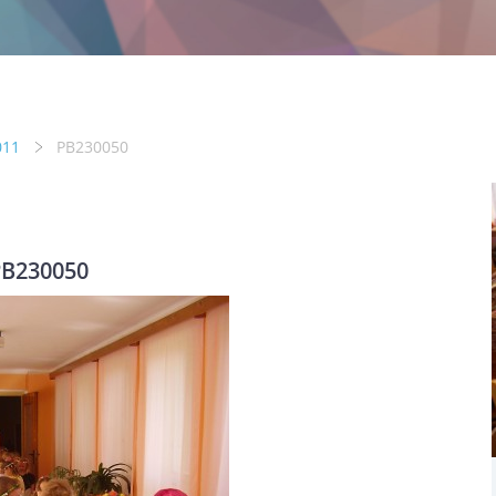
011
PB230050
B230050