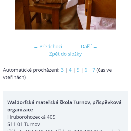
← Předchozí
Další →
Zpět do složky
Automatické procházení:
3
|
4
|
5
|
6
|
7
(čas ve
vteřinách)
Waldorfská mateřská škola Turnov, příspěvková
organizace
Hruborohozecká 405
511 01 Turnov