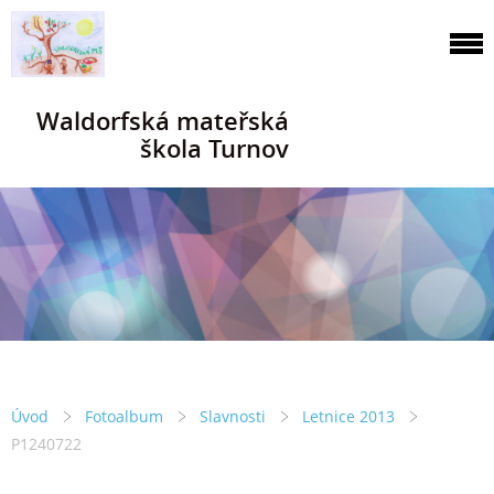
Waldorfská mateřská
škola Turnov
Úvod
Fotoalbum
Slavnosti
Letnice 2013
P1240722