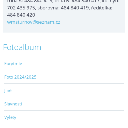
třída A: 484 840 416, třída B: 484 840 417, kuchyň:
702 435 975, sborovna: 484 840 419, ředitelka:
484 840 420
wmsturnov@seznam.cz
Fotoalbum
Eurytmie
Foto 2024/2025
Jiné
Slavnosti
Výlety