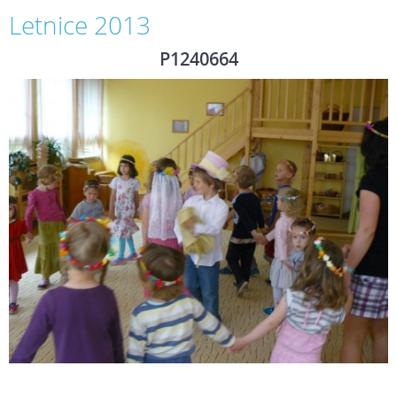
Letnice 2013
P1240664