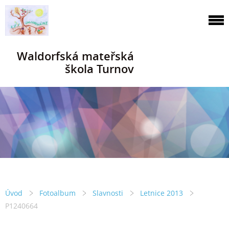
Waldorfská mateřská
škola Turnov
Úvod
Fotoalbum
Slavnosti
Letnice 2013
P1240664