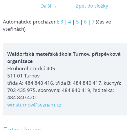
Další →
Zpět do složky
Automatické procházení:
3
|
4
|
5
|
6
|
7
(čas ve
vteřinách)
Waldorfská mateřská škola Turnov, příspěvková
organizace
Hruborohozecká 405
511 01 Turnov
třída A: 484 840 416, třída B: 484 840 417, kuchyň:
702 435 975, sborovna: 484 840 419, ředitelka:
484 840 420
wmsturnov@seznam.cz