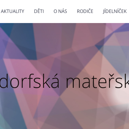
AKTUALITY
DĚTI
O NÁS
RODIČE
JÍDELNÍČEK
dorfská mateřsk