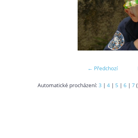
← Předchozí
Automatické procházení:
3
|
4
|
5
|
6
|
7
(