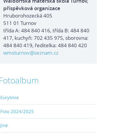
Waldorfská mateřská škola Turnov,
příspěvková organizace
Hruborohozecká 405
511 01 Turnov
třída A: 484 840 416, třída B: 484 840
417, kuchyň: 702 435 975, sborovna:
484 840 419, ředitelka: 484 840 420
wmsturnov@seznam.cz
Fotoalbum
Eurytmie
Foto 2024/2025
Jiné