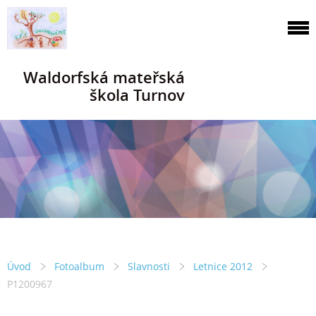
Waldorfská mateřská
škola Turnov
Úvod
Fotoalbum
Slavnosti
Letnice 2012
P1200967