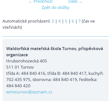
← Předchozí
Další →
Zpět do složky
Automatické procházení:
3
|
4
|
5
|
6
|
7
(čas ve
vteřinách)
Waldorfská mateřská škola Turnov, příspěvková
organizace
Hruborohozecká 405
511 01 Turnov
třída A: 484 840 416, třída B: 484 840 417, kuchyň:
702 435 975, sborovna: 484 840 419, ředitelka:
484 840 420
wmsturnov@seznam.cz