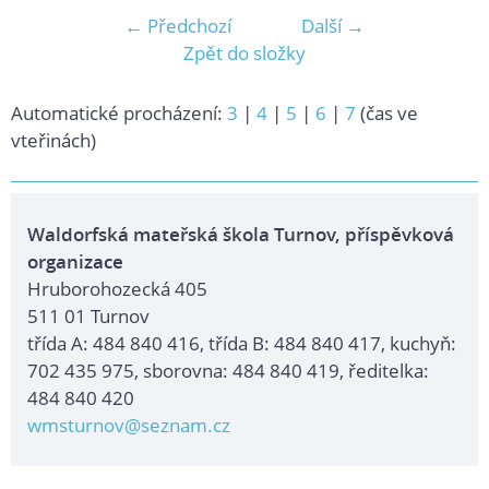
← Předchozí
Další →
Zpět do složky
Automatické procházení:
3
|
4
|
5
|
6
|
7
(čas ve
vteřinách)
Waldorfská mateřská škola Turnov, příspěvková
organizace
Hruborohozecká 405
511 01 Turnov
třída A: 484 840 416, třída B: 484 840 417, kuchyň:
702 435 975, sborovna: 484 840 419, ředitelka:
484 840 420
wmsturnov@seznam.cz