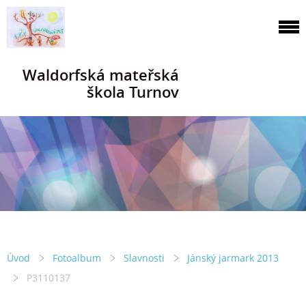
Waldorfská mateřská
škola Turnov
Úvod
Fotoalbum
Slavnosti
Jánský jarmark 2013
P3110137