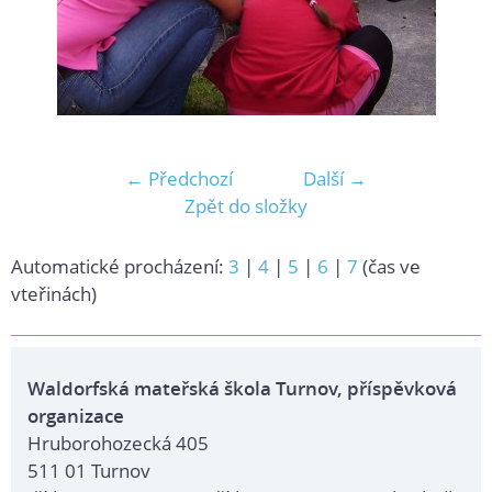
← Předchozí
Další →
Zpět do složky
Automatické procházení:
3
|
4
|
5
|
6
|
7
(čas ve
vteřinách)
Waldorfská mateřská škola Turnov, příspěvková
organizace
Hruborohozecká 405
511 01 Turnov