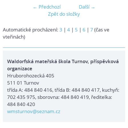
← Předchozí
Další →
Zpět do složky
Automatické procházení:
3
|
4
|
5
|
6
|
7
(čas ve
vteřinách)
Waldorfská mateřská škola Turnov, příspěvková
organizace
Hruborohozecká 405
511 01 Turnov
třída A: 484 840 416, třída B: 484 840 417, kuchyň:
702 435 975, sborovna: 484 840 419, ředitelka:
484 840 420
wmsturnov@seznam.cz