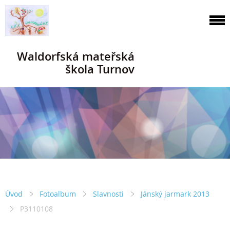
Waldorfská mateřská
škola Turnov
Úvod
Fotoalbum
Slavnosti
Jánský jarmark 2013
P3110108