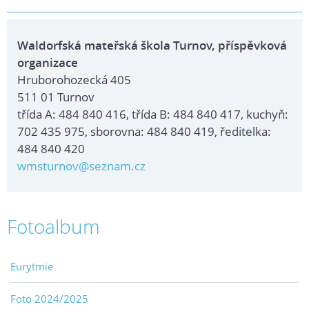
Waldorfská mateřská škola Turnov, příspěvková
organizace
Hruborohozecká 405
511 01 Turnov
třída A: 484 840 416, třída B: 484 840 417, kuchyň:
702 435 975, sborovna: 484 840 419, ředitelka:
484 840 420
wmsturnov@seznam.cz
Fotoalbum
Eurytmie
Foto 2024/2025