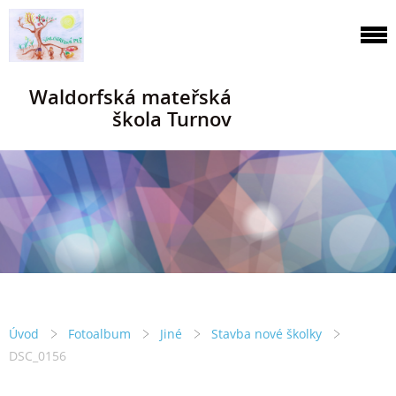
Waldorfská mateřská
škola Turnov
Úvod
Fotoalbum
Jiné
Stavba nové školky
DSC_0156