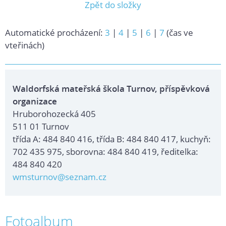
Zpět do složky
Automatické procházení:
3
|
4
|
5
|
6
|
7
(čas ve
vteřinách)
Waldorfská mateřská škola Turnov, příspěvková
organizace
Hruborohozecká 405
511 01 Turnov
třída A: 484 840 416, třída B: 484 840 417, kuchyň:
702 435 975, sborovna: 484 840 419, ředitelka:
484 840 420
wmsturnov@seznam.cz
Fotoalbum