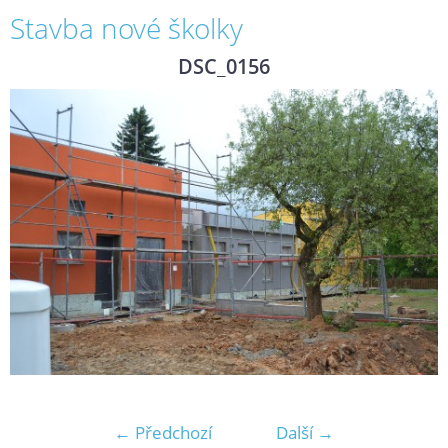
Stavba nové školky
DSC_0156
← Předchozí
Další →