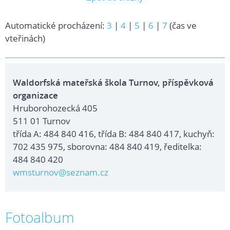
Automatické procházení:
3
|
4
|
5
|
6
|
7
(čas ve
vteřinách)
Waldorfská mateřská škola Turnov, příspěvková
organizace
Hruborohozecká 405
511 01 Turnov
třída A: 484 840 416, třída B: 484 840 417, kuchyň:
702 435 975, sborovna: 484 840 419, ředitelka:
484 840 420
wmsturnov@seznam.cz
Fotoalbum