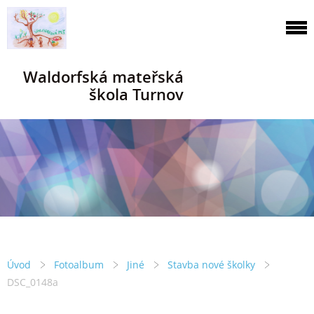
Waldorfská mateřská
škola Turnov
Úvod
Fotoalbum
Jiné
Stavba nové školky
DSC_0148a