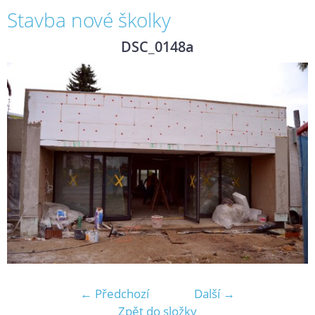
Stavba nové školky
DSC_0148a
← Předchozí
Další →
Zpět do složky