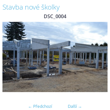
Stavba nové školky
DSC_0004
← Předchozí
Další →