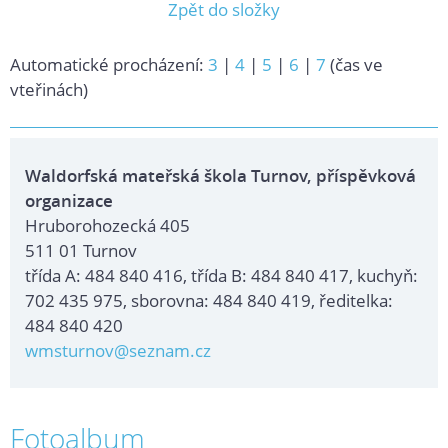
Zpět do složky
Automatické procházení:
3
|
4
|
5
|
6
|
7
(čas ve
vteřinách)
Waldorfská mateřská škola Turnov, příspěvková
organizace
Hruborohozecká 405
511 01 Turnov
třída A: 484 840 416, třída B: 484 840 417, kuchyň:
702 435 975, sborovna: 484 840 419, ředitelka:
484 840 420
wmsturnov@seznam.cz
Fotoalbum