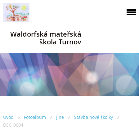
Waldorfská mateřská
škola Turnov
Úvod
Fotoalbum
Jiné
Stavba nové školky
DSC_0004