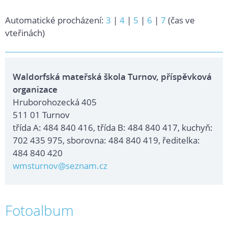
Automatické procházení:
3
|
4
|
5
|
6
|
7
(čas ve
vteřinách)
Waldorfská mateřská škola Turnov, příspěvková
organizace
Hruborohozecká 405
511 01 Turnov
třída A: 484 840 416, třída B: 484 840 417, kuchyň:
702 435 975, sborovna: 484 840 419, ředitelka:
484 840 420
wmsturnov@seznam.cz
Fotoalbum