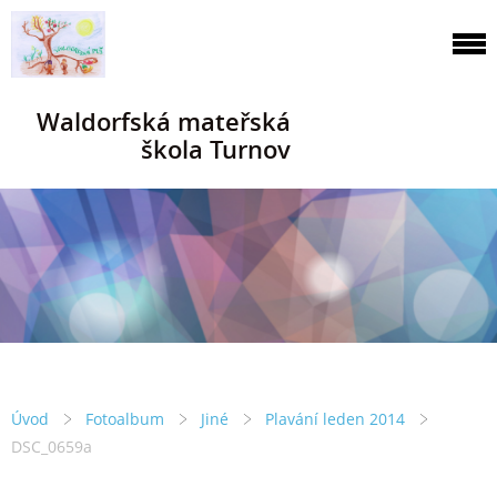
Waldorfská mateřská
škola Turnov
Úvod
Fotoalbum
Jiné
Plavání leden 2014
DSC_0659a