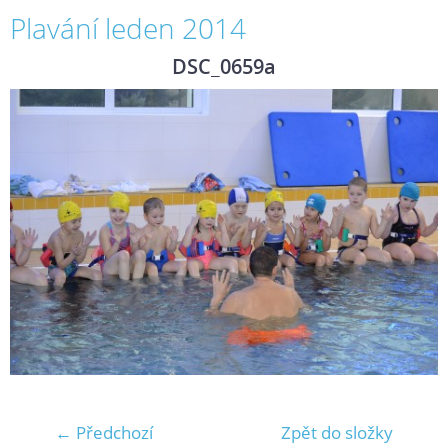
Plavání leden 2014
DSC_0659a
← Předchozí
Zpět do složky