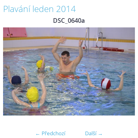
Plavání leden 2014
DSC_0640a
← Předchozí
Další →