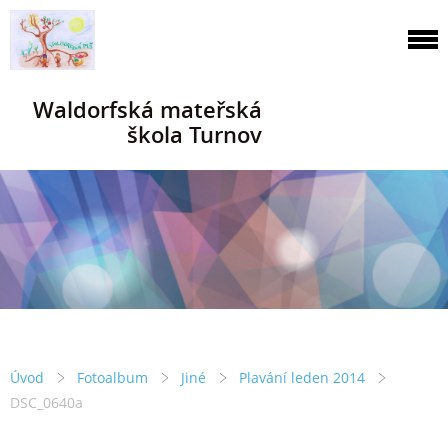
Waldorfská mateřská
škola Turnov
Úvod
Fotoalbum
Jiné
Plavání leden 2014
DSC_0640a