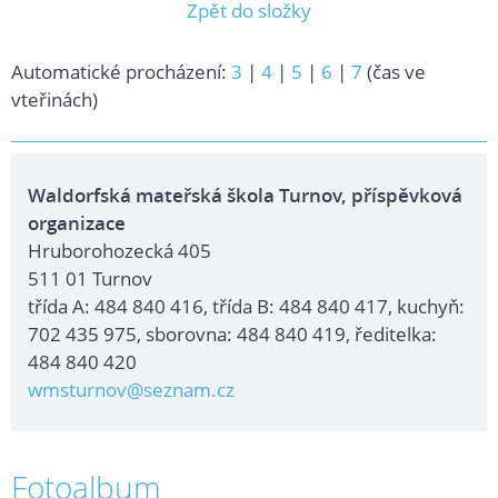
Zpět do složky
Automatické procházení:
3
|
4
|
5
|
6
|
7
(čas ve
vteřinách)
Waldorfská mateřská škola Turnov, příspěvková
organizace
Hruborohozecká 405
511 01 Turnov
třída A: 484 840 416, třída B: 484 840 417, kuchyň:
702 435 975, sborovna: 484 840 419, ředitelka:
484 840 420
wmsturnov@seznam.cz
Fotoalbum