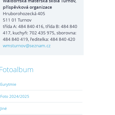
Waldorfská mateřská škola Turnov,
příspěvková organizace
Hruborohozecká 405
511 01 Turnov
třída A: 484 840 416, třída B: 484 840
417, kuchyň: 702 435 975, sborovna:
484 840 419, ředitelka: 484 840 420
wmsturnov@seznam.cz
Fotoalbum
Eurytmie
Foto 2024/2025
Jiné