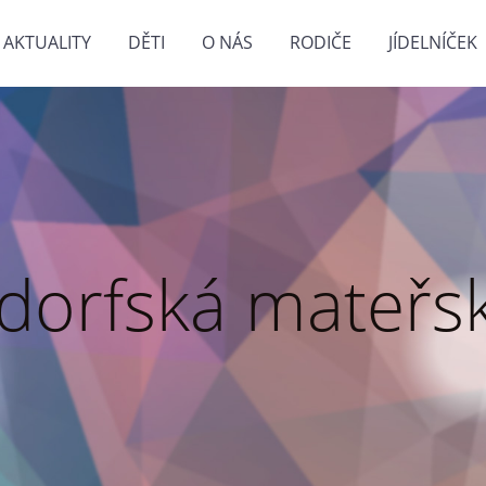
AKTUALITY
DĚTI
O NÁS
RODIČE
JÍDELNÍČEK
dorfská mateřsk