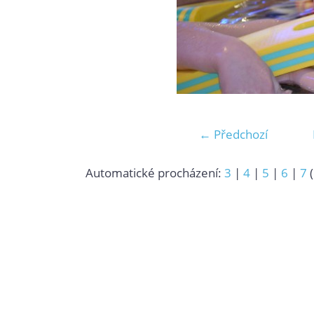
← Předchozí
Automatické procházení:
3
|
4
|
5
|
6
|
7
(