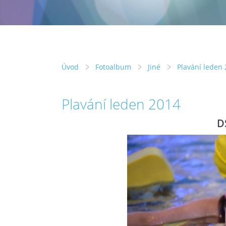
Úvod
Fotoalbum
Jiné
Plavání leden
Plavání leden 2014
D