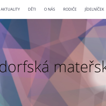
AKTUALITY
DĚTI
O NÁS
RODIČE
JÍDELNÍČEK
dorfská mateřsk