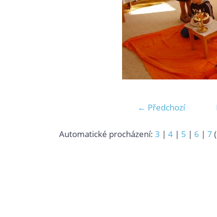
← Předchozí
Automatické procházení:
3
|
4
|
5
|
6
|
7
(