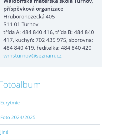
Waldorfská mateřská škola Turnov,
příspěvková organizace
Hruborohozecká 405
511 01 Turnov
třída A: 484 840 416, třída B: 484 840
417, kuchyň: 702 435 975, sborovna:
484 840 419, ředitelka: 484 840 420
wmsturnov@seznam.cz
Fotoalbum
Eurytmie
Foto 2024/2025
Jiné