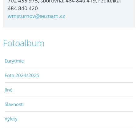
702 435 975, sborovna: 484 840 419, ředitelka:
484 840 420
wmsturnov@seznam.cz
Fotoalbum
Eurytmie
Foto 2024/2025
Jiné
Slavnosti
Výlety