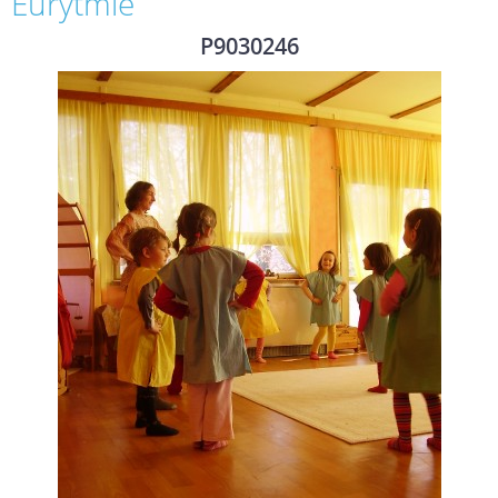
Eurytmie
P9030246