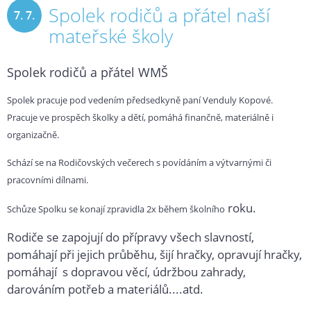
Spolek rodičů a přátel naší
7. 7.
mateřské školy
2009
Spolek rodičů a přátel WMŠ
Spolek pracuje pod vedením předsedkyně paní Venduly Kopové.
Pracuje ve prospěch školky a dětí, pomáhá finančně, materiálně i
organizačně.
Schází se na Rodičovských večerech s povídáním a výtvarnými či
pracovními dílnami.
roku.
Schůze Spolku se konají zpravidla 2x během školního
Rodiče se zapojují do přípravy všech slavností,
pomáhají při jejich průběhu, šijí hračky, opravují hračky,
pomáhají s dopravou věcí, údržbou zahrady,
darováním potřeb a materiálů....atd.