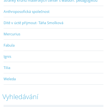
Stránky kruhu mateřských center s waldorf. pedagogikou
Anthroposofická společnost
Dítě v úctě přijmout- Táňa Smolková
Mercurius
Fabula
Ignis
Tilia
Weleda
Vyhledávání