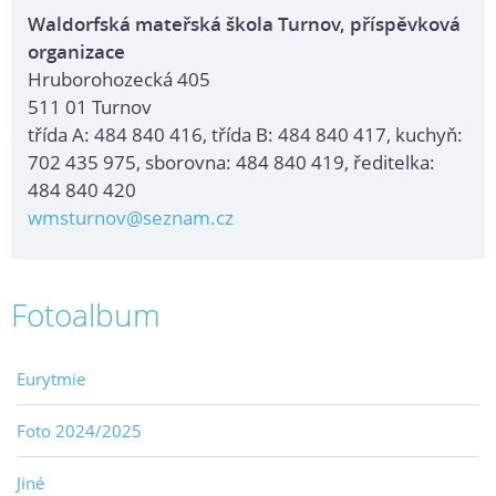
Waldorfská mateřská škola Turnov, příspěvková
organizace
Hruborohozecká 405
511 01 Turnov
třída A: 484 840 416, třída B: 484 840 417, kuchyň:
702 435 975, sborovna: 484 840 419, ředitelka:
484 840 420
wmsturnov@seznam.cz
Fotoalbum
Eurytmie
Foto 2024/2025
Jiné