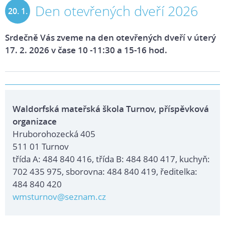
Den otevřených dveří 2026
20. 1.
2026
Srdečně Vás zveme na den otevřených dveří v úterý
17. 2. 2026 v čase 10 -11:30 a 15-16 hod.
Waldorfská mateřská škola Turnov, příspěvková
organizace
Hruborohozecká 405
511 01 Turnov
třída A: 484 840 416, třída B: 484 840 417, kuchyň:
702 435 975, sborovna: 484 840 419, ředitelka:
484 840 420
wmsturnov@seznam.cz